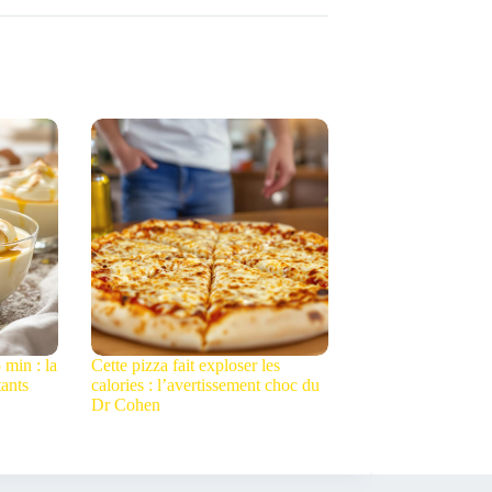
 min : la
Cette pizza fait exploser les
tants
calories : l’avertissement choc du
Dr Cohen