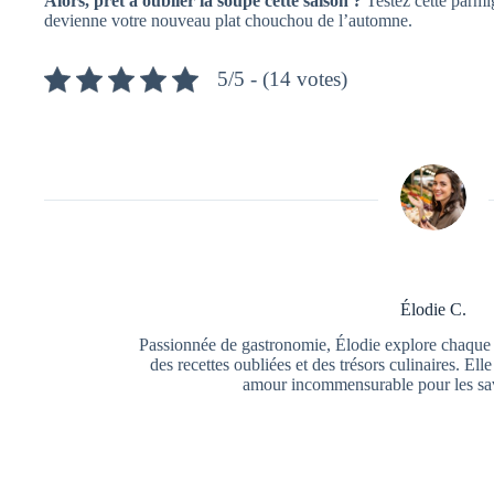
Alors, prêt à oublier la soupe cette saison ?
Testez cette parmig
devienne votre nouveau plat chouchou de l’automne.
5/5 - (14 votes)
Élodie C.
Passionnée de gastronomie, Élodie explore chaque 
des recettes oubliées et des trésors culinaires. El
amour incommensurable pour les sav