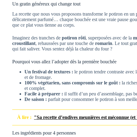
Un gratin généreux qui change tout
La recette que nous vous proposons transforme le potiron en un p
délicatement parfumé… chaque bouchée est une vraie pause gourm
que ce plat vous tienne au corps.
Imaginez des tranches de
potiron rôti
, superposées avec de la
m
croustillant
, rehaussées par une touche de
romarin
. Le tout gra
qui fait saliver. Vous sentez déjà la chaleur du four ?
Pourquoi vous allez l’adopter dès la première bouchée
Un festival de textures :
le potiron tendre contraste avec 
et de fromage.
100% végétarien, sans compromis sur le goût :
la riche
et complet.
Facile à préparer :
il suffit d’un peu d’assemblage, pas 
De saison :
parfait pour consommer le potiron à son meille
À lire :
"Sa recette d’endives meunières est méconnue (et b
Les ingrédients pour 4 personnes