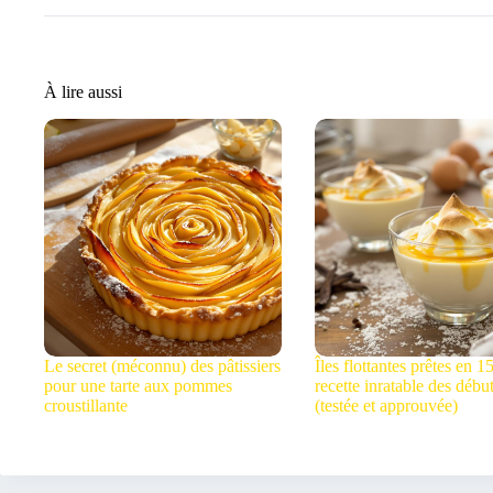
À lire aussi
Le secret (méconnu) des pâtissiers
Îles flottantes prêtes en 15
pour une tarte aux pommes
recette inratable des débu
croustillante
(testée et approuvée)