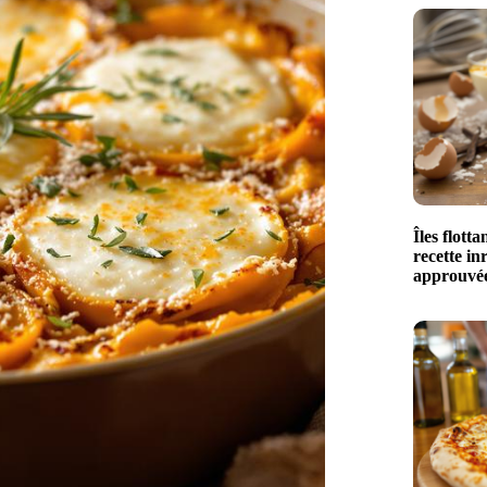
Îles flotta
recette in
approuvé