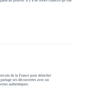
iana au potiron. Il y a de fortes chances qu’elle
recoin de la France pour dénicher
le partage ses découvertes avec un
eurs authentiques.