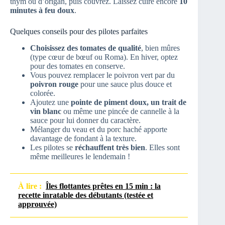
thym ou d’origan, puis couvrez. Laissez cuire encore
10
minutes à feu doux
.
Quelques conseils pour des pilotes parfaites
Choisissez des tomates de qualité
, bien mûres
(type cœur de bœuf ou Roma). En hiver, optez
pour des tomates en conserve.
Vous pouvez remplacer le poivron vert par du
poivron rouge
pour une sauce plus douce et
colorée.
Ajoutez une
pointe de piment doux, un trait de
vin blanc
ou même une pincée de cannelle à la
sauce pour lui donner du caractère.
Mélanger du veau et du porc haché apporte
davantage de fondant à la texture.
Les pilotes se
réchauffent très bien
. Elles sont
même meilleures le lendemain !
À lire :
Îles flottantes prêtes en 15 min : la
recette inratable des débutants (testée et
approuvée)