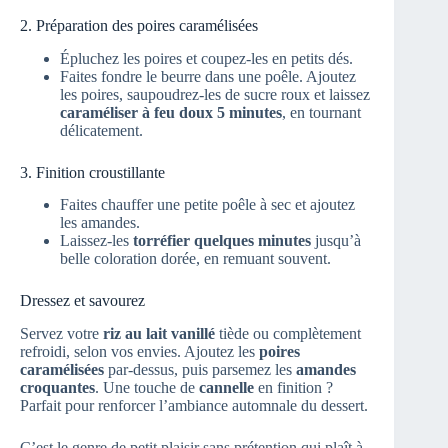
2. Préparation des poires caramélisées
Épluchez les poires et coupez-les en petits dés.
Faites fondre le beurre dans une poêle. Ajoutez
les poires, saupoudrez-les de sucre roux et laissez
caraméliser à feu doux 5 minutes
, en tournant
délicatement.
3. Finition croustillante
Faites chauffer une petite poêle à sec et ajoutez
les amandes.
Laissez-les
torréfier quelques minutes
jusqu’à
belle coloration dorée, en remuant souvent.
Dressez et savourez
Servez votre
riz au lait vanillé
tiède ou complètement
refroidi, selon vos envies. Ajoutez les
poires
caramélisées
par-dessus, puis parsemez les
amandes
croquantes
. Une touche de
cannelle
en finition ?
Parfait pour renforcer l’ambiance automnale du dessert.
C’est le genre de petit plaisir sans prétention qui plaît à