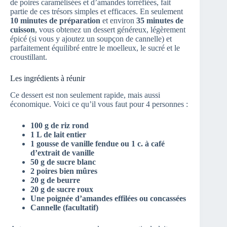
de poires caramélisées et d’amandes torréfiées, fait
partie de ces trésors simples et efficaces. En seulement
10 minutes de préparation
et environ
35 minutes de
cuisson
, vous obtenez un dessert généreux, légèrement
épicé (si vous y ajoutez un soupçon de cannelle) et
parfaitement équilibré entre le moelleux, le sucré et le
croustillant.
Les ingrédients à réunir
Ce dessert est non seulement rapide, mais aussi
économique. Voici ce qu’il vous faut pour 4 personnes :
100 g de riz rond
1 L de lait entier
1 gousse de vanille fendue ou 1 c. à café
d’extrait de vanille
50 g de sucre blanc
2 poires bien mûres
20 g de beurre
20 g de sucre roux
Une poignée d’amandes effilées ou concassées
Cannelle (facultatif)